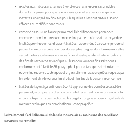
exactes et, si nécessaire, tenues à jour; toutes les mesures raisonnables
doivent être prises pour que les données à; caractère personnel qui sont
inexactes, en égard aux finalités pour lesquelles elles sont traitées, soient
effacées ou rectifiées sans tarder
conservées sous une forme permettant l’identification des personnes
concernées pendant une durée n’excédant pas celle nécessaire au regard des
finalités pour lesquelles elles sont traitées; les données à caractère personnel
peuvent être conservées pour des durées plus longues dans la mesure à elles
seront traitées exclusivement à des fins archivistiques dans l’intérêt public, à
des fins de recherche scientifique ou historique ou à des fins statistiques
conformément à l’article 89, paragraphe 1, pour autant que soient mises en
oeuvre les mesures techniques et organisationnelles appropriées requises par
le règlement afin de garantir les droits et libertés de la personne concernée
traitées de façon à garantir une sécurité appropriée des données à caractère
personnel, y compris la protection contre le traitement non autorisé ou illicite
et contre la perte, la destruction ou les dégâts d’origine accidentelle, à l’aide de
mesures techniques ou organisationnelles appropriées
Le traitement n’est licite que si, et dans la mesure où, au moins une des conditions
suivantes est remplie :