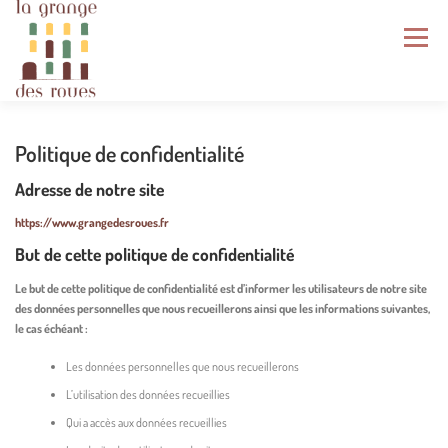
Aller
au
Menu
contenu
LA GRANGE DES ROUES
ÉCOSYSTÈME
Politique de confidentialité
Adresse de notre site
NOS PRODUITS
NOS SERVICES
https://www.grangedesroues.fr
But de cette politique de confidentialité
Le but de cette politique de confidentialité est d’informer les utilisateurs de notre site
GRAINES DU VENTOUX
AGENDA
des données personnelles que nous recueillerons ainsi que les informations suivantes,
le cas échéant :
NOUS REJOINDRE
INFOS PRATIQUES
Les données personnelles que nous recueillerons
L’utilisation des données recueillies
Qui a accès aux données recueillies