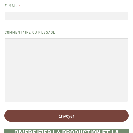
E-MAIL
*
N
COMMENTAIRE OU MESSAGE
O
M
O
U
*
Envoyer
DIVERSIFIER LA PRODUCTION ET LA