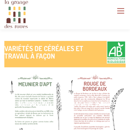
Aller
au
Menu
contenu
LA GRANGE DES ROUES
ÉCOSYSTÈME
VARIÉTÉS DE CÉRÉALES ET
TRAVAIL À FAÇON
NOS PRODUITS
NOS SERVICES
GRAINES DU VENTOUX
AGENDA
MEUNIER-DAPT
ROUGE-DE-BORDEAUX
NOUS REJOINDRE
INFOS PRATIQUES