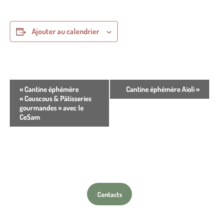
Ajouter au calendrier
N
«
Cantine éphémère
Cantine éphémère Aïoli
»
a
« Couscous & Pâtisseries
v
gourmandes » avec le
i
CeSam
g
a
t
i
o
n
É
v
è
Contacts
n
e