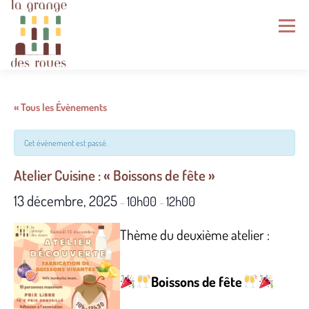
Aller
au
Menu
contenu
LA GRANGE DES ROUES
ÉCOSYSTÈME
« Tous les Évènements
Cet évènement est passé.
NOS PRODUITS
NOS SERVICES
Atelier Cuisine : « Boissons de fête »
13 décembre, 2025
10h00
12h00
GRAINES DU VENTOUX
AGENDA
–
–
Thème du deuxième atelier :
NOUS REJOINDRE
INFOS PRATIQUES
Boissons de fête