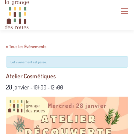
Aller
au
Menu
contenu
LA GRANGE DES ROUES
ÉCOSYSTÈME
« Tous les Évènements
Cet évènement est passé.
NOS PRODUITS
NOS SERVICES
Atelier Cosmétiques
28 janvier
10h00
12h00
GRAINES DU VENTOUX
AGENDA
–
–
NOUS REJOINDRE
INFOS PRATIQUES