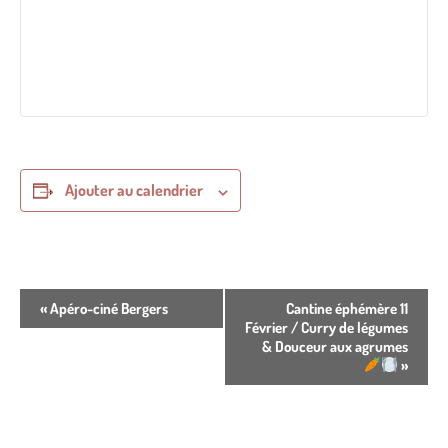
Ajouter au calendrier
N
«
Apéro-ciné Bergers
Cantine éphémère 11
a
Février / Curry de légumes
v
& Douceur aux agrumes
i
»
g
a
t
i